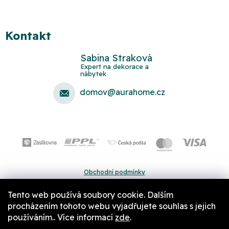
Kontakt
Sabina Straková
domov
@
aurahome.cz
Obchodní podmínky
Ochrana osobních údajů
Tento web používá soubory cookie. Dalším
Pravidla a nastavení cookies
procházením tohoto webu vyjadřujete souhlas s jejich
používáním.. Více informací
zde
.