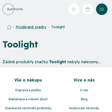
Přejít
na
Hledat
NÁKUPNÍ
obsah
KOŠÍK
Prodávané značky
Toolight
Domů
Toolight
Žádné produkty značky
Toolight
nebyly nalezeny...
Z
á
Vše o nákupu
Více o nás
p
a
Doprava a platba
O nás
t
Reklamace a vrácení zboží
Blog
í
Všeobecné obchodní podmínky
Hodnocení obchodu