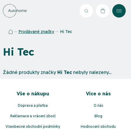
Přejít
na
Hledat
NÁKUPNÍ
obsah
KOŠÍK
Prodávané značky
Hi Tec
Domů
Hi Tec
Žádné produkty značky
Hi Tec
nebyly nalezeny...
Z
á
Vše o nákupu
Více o nás
p
a
Doprava a platba
O nás
t
Reklamace a vrácení zboží
Blog
í
Všeobecné obchodní podmínky
Hodnocení obchodu