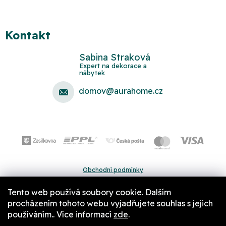
Kontakt
Sabina Straková
domov
@
aurahome.cz
Obchodní podmínky
Ochrana osobních údajů
Tento web používá soubory cookie. Dalším
Pravidla a nastavení cookies
procházením tohoto webu vyjadřujete souhlas s jejich
používáním.. Více informací
zde
.