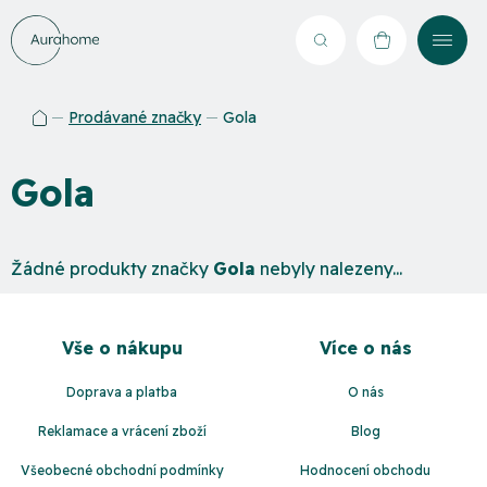
Přejít
na
Hledat
NÁKUPNÍ
obsah
KOŠÍK
Prodávané značky
Gola
Domů
Gola
Žádné produkty značky
Gola
nebyly nalezeny...
Z
á
Vše o nákupu
Více o nás
p
a
Doprava a platba
O nás
t
Reklamace a vrácení zboží
Blog
í
Všeobecné obchodní podmínky
Hodnocení obchodu