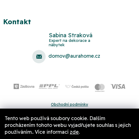
Kontakt
Sabina Straková
domov
@
aurahome.cz
Obchodní podmínky
Ochrana osobních údajů
Tento web používá soubory cookie. Dalším
Pravidla a nastavení cookies
procházením tohoto webu vyjadřujete souhlas s jejich
používáním.. Více informací
zde
.