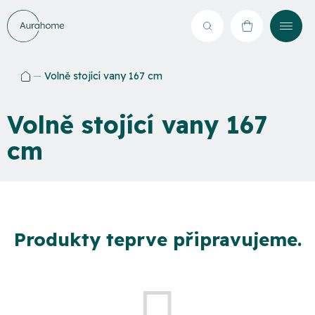
Přejít
na
Hledat
NÁKUPNÍ
obsah
KOŠÍK
Volně stojící vany 167 cm
Domů
Volně stojící vany 167
cm
Produkty teprve připravujeme.