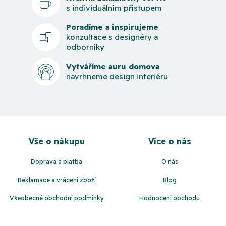
s individuálním přístupem
Poradíme a inspirujeme
konzultace s designéry a
odborníky
Vytváříme auru domova
navrhneme design interiéru
Z
á
Vše o nákupu
Více o nás
p
a
Doprava a platba
O nás
t
Reklamace a vrácení zboží
Blog
í
Všeobecné obchodní podmínky
Hodnocení obchodu