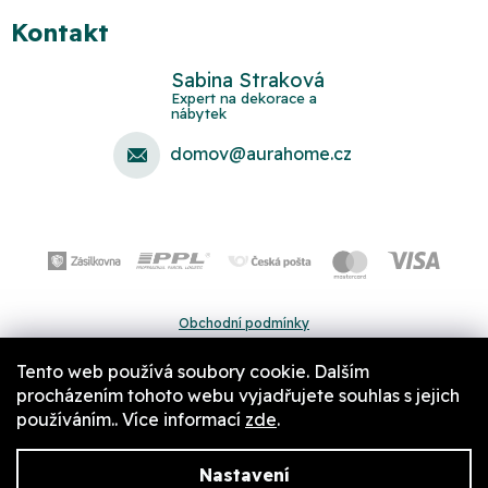
Kontakt
Sabina Straková
domov
@
aurahome.cz
Obchodní podmínky
Ochrana osobních údajů
Tento web používá soubory cookie. Dalším
Pravidla a nastavení cookies
procházením tohoto webu vyjadřujete souhlas s jejich
používáním.. Více informací
zde
.
Nastavení