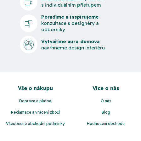
s individuálním přístupem
Poradíme a inspirujeme
konzultace s designéry a
odborníky
Vytváříme auru domova
navrhneme design interiéru
Z
á
Vše o nákupu
Více o nás
p
a
Doprava a platba
O nás
t
Reklamace a vrácení zboží
Blog
í
Všeobecné obchodní podmínky
Hodnocení obchodu