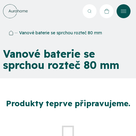
Přejít
na
Hledat
NÁKUPNÍ
obsah
KOŠÍK
Vanové baterie se sprchou rozteč 80 mm
Domů
Vanové baterie se
sprchou rozteč 80 mm
Produkty teprve připravujeme.