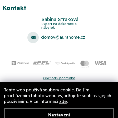
Kontakt
Sabina Straková
domov
@
aurahome.cz
Obchodní podmínky
Ochrana osobních údajů
Tento web používá soubory cookie. Dalším
Pravidla a nastavení cookies
procházením tohoto webu vyjadřujete souhlas s jejich
používáním.. Více informací
zde
.
Nastavení