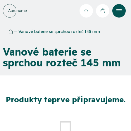
Přejít
na
Hledat
NÁKUPNÍ
obsah
KOŠÍK
Vanové baterie se sprchou rozteč 145 mm
Domů
Vanové baterie se
sprchou rozteč 145 mm
Produkty teprve připravujeme.