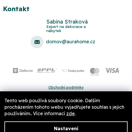
Kontakt
Sabina Straková
domov
@
aurahome.cz
Obchodní podmínky
Ochrana osobních údajů
Tento web používá soubory cookie. Dalším
Pravidla a nastavení cookies
procházením tohoto webu vyjadřujete souhlas s jejich
používáním.. Více informací
zde
.
Nastavení