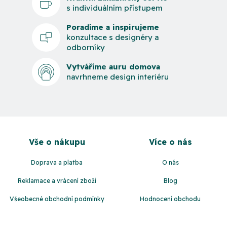
s individuálním přístupem
Poradíme a inspirujeme
konzultace s designéry a
odborníky
Vytváříme auru domova
navrhneme design interiéru
Z
á
Vše o nákupu
Více o nás
p
a
Doprava a platba
O nás
t
Reklamace a vrácení zboží
Blog
í
Všeobecné obchodní podmínky
Hodnocení obchodu