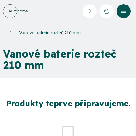
Přejít
na
Hledat
NÁKUPNÍ
obsah
KOŠÍK
Vanové baterie rozteč 210 mm
Domů
Vanové baterie rozteč
210 mm
Produkty teprve připravujeme.