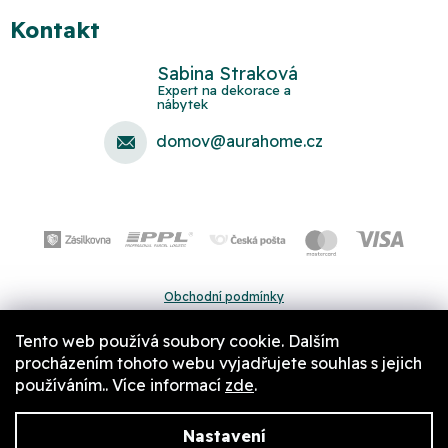
Kontakt
Sabina Straková
domov
@
aurahome.cz
Obchodní podmínky
Ochrana osobních údajů
Tento web používá soubory cookie. Dalším
Pravidla a nastavení cookies
procházením tohoto webu vyjadřujete souhlas s jejich
používáním.. Více informací
zde
.
Nastavení