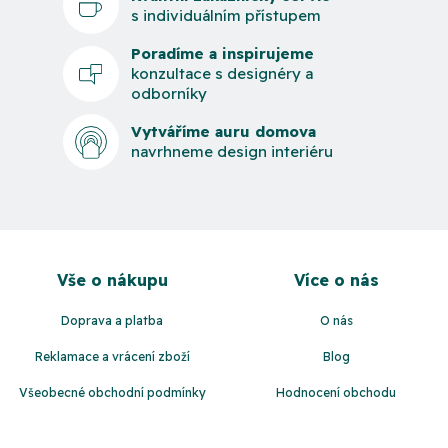
s individuálním přístupem
Poradíme a inspirujeme
konzultace s designéry a
odborníky
Vytváříme auru domova
navrhneme design interiéru
Z
á
Vše o nákupu
Více o nás
p
a
Doprava a platba
O nás
t
Reklamace a vrácení zboží
Blog
í
Všeobecné obchodní podmínky
Hodnocení obchodu