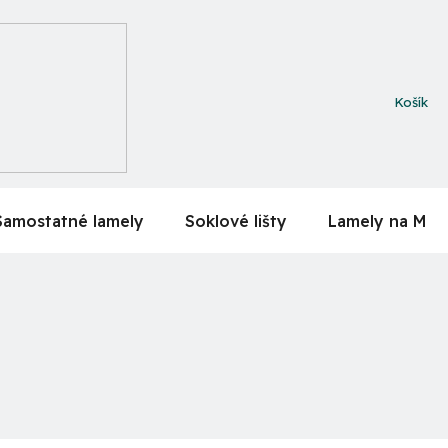
NÁKUPN
KOŠÍK
Samostatné lamely
Soklové lišty
Lamely na MDF