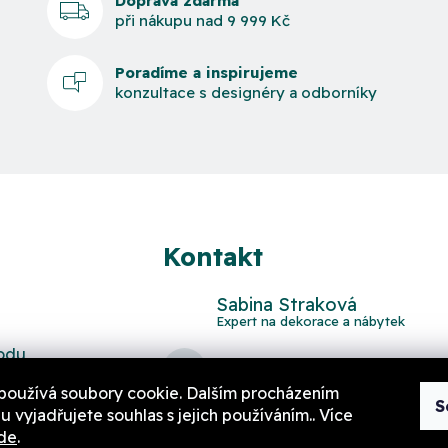
Doprava zdarma
při nákupu nad 9 999 Kč
Poradíme a inspirujeme
konzultace s designéry a odborníky
Kontakt
Sabina Straková
odu
domov
@
aurahome.cz
používá soubory cookie. Dalším procházením
S
 vyjadřujete souhlas s jejich používáním.. Více
de
.