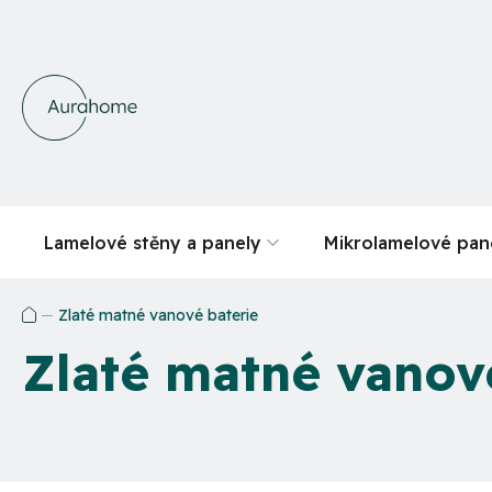
Přejít
na
obsah
Lamelové stěny a panely
Mikrolamelové pan
Zlaté matné vanové baterie
Domů
Zlaté matné vanov