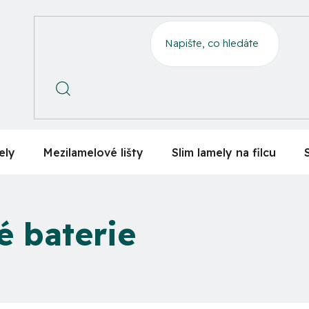
ely
Mezilamelové lišty
Slim lamely na filcu
é baterie