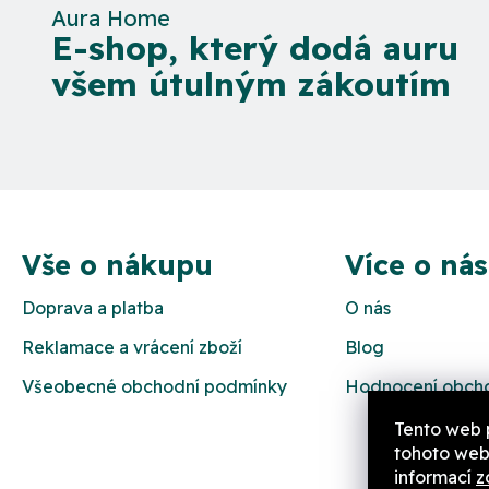
Aura Home
E-shop, který dodá auru
všem útulným zákoutím
Z
á
Vše o nákupu
Více o nás
p
Doprava a platba
O nás
a
Reklamace a vrácení zboží
Blog
t
Všeobecné obchodní podmínky
Hodnocení obch
í
Tento web 
tohoto webu
informací
z