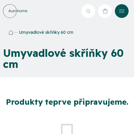
Přejít
na
Hledat
NÁKUPNÍ
obsah
KOŠÍK
Umyvadlové skříňky 60 cm
Domů
Umyvadlové skříňky 60
cm
Produkty teprve připravujeme.