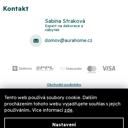
Kontakt
Sabina Straková
domov
@
aurahome.cz
Obchodní podmínky
Ochrana osobních údajů
Tento web používá soubory cookie. Dalším
Pravidla a nastavení cookies
procházením tohoto webu vyjadřujete souhlas s jejich
používáním.. Více informací
zde
.
Nastavení