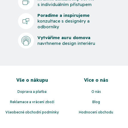
s individuálním přístupem
Poradíme a inspirujeme
konzultace s designéry a
odborníky
Vytváříme auru domova
navrhneme design interiéru
Z
á
Vše o nákupu
Více o nás
p
a
Doprava a platba
O nás
t
Reklamace a vrácení zboží
Blog
í
Všeobecné obchodní podmínky
Hodnocení obchodu