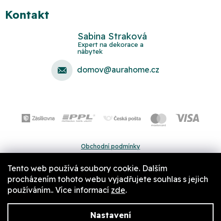
Kontakt
Sabina Straková
domov
@
aurahome.cz
Obchodní podmínky
Ochrana osobních údajů
Tento web používá soubory cookie. Dalším
Pravidla a nastavení cookies
procházením tohoto webu vyjadřujete souhlas s jejich
používáním.. Více informací
zde
.
Nastavení