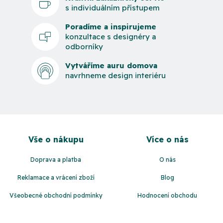
s individuálním přístupem
Poradíme a inspirujeme
konzultace s designéry a
odborníky
Vytváříme auru domova
navrhneme design interiéru
Z
á
Vše o nákupu
Více o nás
p
a
Doprava a platba
O nás
t
Reklamace a vrácení zboží
Blog
í
Všeobecné obchodní podmínky
Hodnocení obchodu