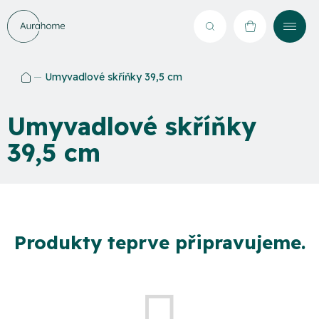
Přejít
na
Hledat
NÁKUPNÍ
obsah
KOŠÍK
Umyvadlové skříňky 39,5 cm
Domů
Umyvadlové skříňky
39,5 cm
Produkty teprve připravujeme.