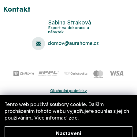
Kontakt
Sabina Straková
domov
@
aurahome.cz
Obchodní podmínky
Ochrana osobních údajů
Tento web používá soubory cookie. Dalším
Pravidla a nastavení cookies
procházením tohoto webu vyjadřujete souhlas s jejich
používáním.. Více informací
zde
.
Nastavení