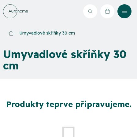
Přejít
na
Hledat
NÁKUPNÍ
obsah
KOŠÍK
Umyvadlové skříňky 30 cm
Domů
Umyvadlové skříňky 30
cm
Produkty teprve připravujeme.