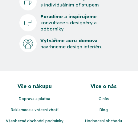
s individuálním přístupem
Poradíme a inspirujeme
konzultace s designéry a
odborníky
Vytváříme auru domova
navrhneme design interiéru
Z
á
Vše o nákupu
Více o nás
p
a
Doprava a platba
O nás
t
Reklamace a vrácení zboží
Blog
í
Všeobecné obchodní podmínky
Hodnocení obchodu