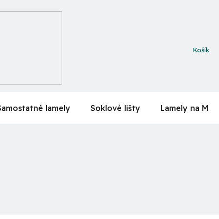
NÁKUPN
KOŠÍK
Samostatné lamely
Soklové lišty
Lamely na MDF