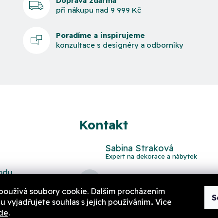
Doprava zdarma
při nákupu nad 9 999 Kč
Poradíme a inspirujeme
konzultace s designéry a odborníky
Kontakt
Sabina Straková
odu
domov
@
aurahome.cz
používá soubory cookie. Dalším procházením
S
 vyjadřujete souhlas s jejich používáním.. Více
de
.