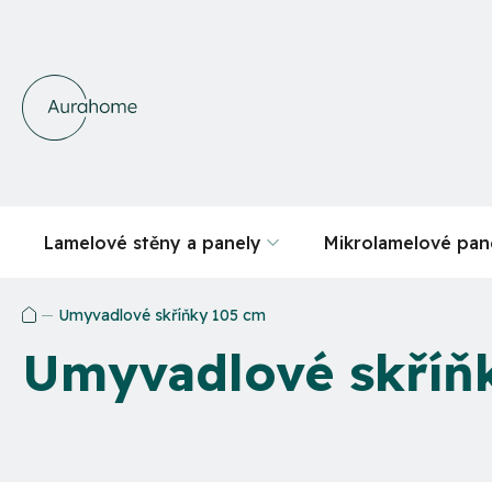
Přejít
na
obsah
Lamelové stěny a panely
Mikrolamelové pan
Umyvadlové skříňky 105 cm
Domů
Umyvadlové skříň