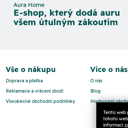
Aura Home
E-shop, který dodá auru
všem útulným zákoutím
Z
á
Vše o nákupu
Více o nás
p
Doprava a platba
O nás
a
Reklamace a vrácení zboží
Blog
t
Všeobecné obchodní podmínky
Hodnocení obch
í
Tento web 
tohoto webu
informací
z