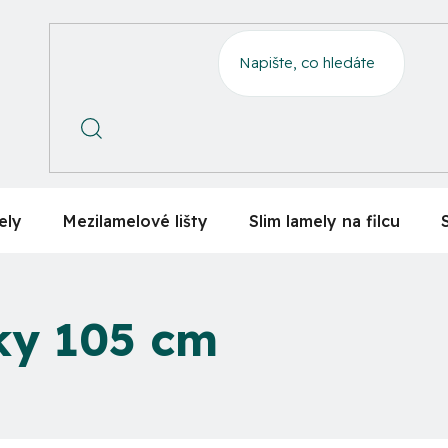
ely
Mezilamelové lišty
Slim lamely na filcu
ky 105 cm