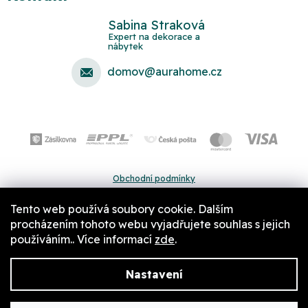
Sabina Straková
domov
@
aurahome.cz
Obchodní podmínky
Ochrana osobních údajů
Tento web používá soubory cookie. Dalším
Pravidla a nastavení cookies
procházením tohoto webu vyjadřujete souhlas s jejich
používáním.. Více informací
zde
.
Nastavení
Copyright 2026
Aurahome.cz
. Všechna práva vyhrazena.