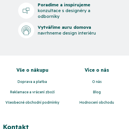
Poradíme a inspirujeme
konzultace s designéry a
odborníky
Vytváříme auru domova
navrhneme design interiéru
Z
á
Vše o nákupu
Více o nás
p
a
Doprava a platba
O nás
t
Reklamace a vrácení zboží
Blog
í
Všeobecné obchodní podmínky
Hodnocení obchodu
Kontakt