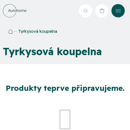
Přejít
na
Hledat
NÁKUPNÍ
obsah
KOŠÍK
Tyrkysová koupelna
Domů
Tyrkysová koupelna
Produkty teprve připravujeme.