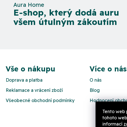
Aura Home
E-shop, který dodá auru
všem útulným zákoutím
Z
á
Vše o nákupu
Více o nás
p
Doprava a platba
O nás
a
Reklamace a vrácení zboží
Blog
t
Všeobecné obchodní podmínky
Hodnocení obch
í
Tento web 
tohoto webu
informací
z