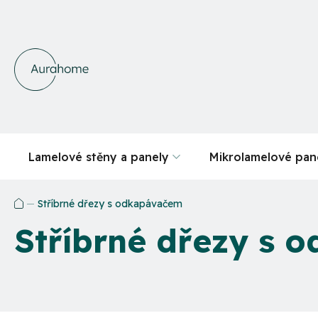
Přejít
na
obsah
Lamelové stěny a panely
Mikrolamelové pan
Stříbrné dřezy s odkapávačem
Domů
Stříbrné dřezy s 