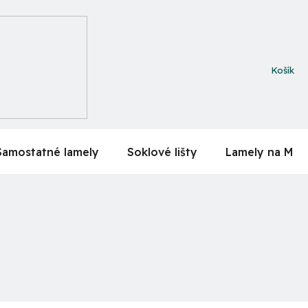
NÁKUPN
KOŠÍK
Samostatné lamely
Soklové lišty
Lamely na MDF