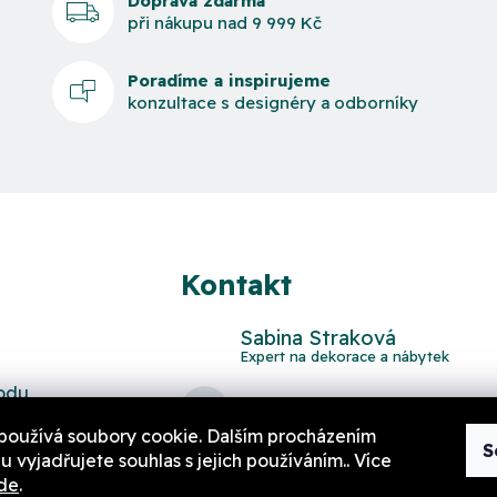
Doprava zdarma
při nákupu nad 9 999 Kč
Poradíme a inspirujeme
konzultace s designéry a odborníky
Kontakt
Sabina Straková
odu
domov
@
aurahome.cz
používá soubory cookie. Dalším procházením
S
 vyjadřujete souhlas s jejich používáním.. Více
de
.