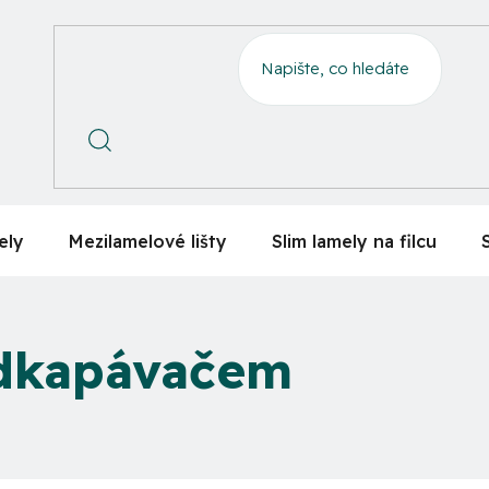
ely
Mezilamelové lišty
Slim lamely na filcu
odkapávačem