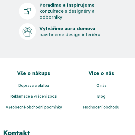
Poradíme a inspirujeme
konzultace s designéry a
odborníky
Vytváříme auru domova
navrhneme design interiéru
Z
á
Vše o nákupu
Více o nás
p
a
Doprava a platba
O nás
t
Reklamace a vrácení zboží
Blog
í
Všeobecné obchodní podmínky
Hodnocení obchodu
Kontakt