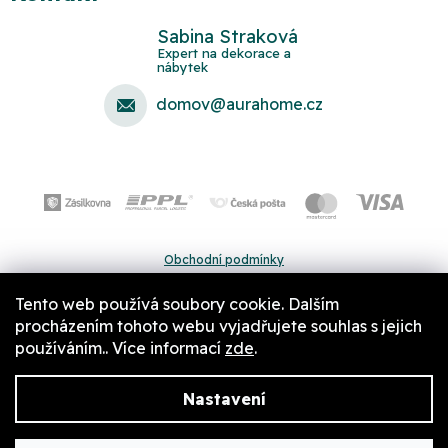
Sabina Straková
domov
@
aurahome.cz
Obchodní podmínky
Ochrana osobních údajů
Tento web používá soubory cookie. Dalším
Pravidla a nastavení cookies
procházením tohoto webu vyjadřujete souhlas s jejich
používáním.. Více informací
zde
.
Nastavení
Copyright 2026
Aurahome.cz
. Všechna práva vyhrazena.