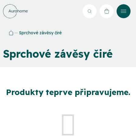
Přejít
na
Hledat
NÁKUPNÍ
obsah
KOŠÍK
Sprchové závěsy čiré
Domů
Sprchové závěsy čiré
Produkty teprve připravujeme.