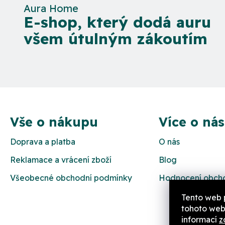
Aura Home
E-shop, který dodá auru
všem útulným zákoutím
Z
á
Vše o nákupu
Více o nás
p
Doprava a platba
O nás
a
Reklamace a vrácení zboží
Blog
t
Všeobecné obchodní podmínky
Hodnocení obch
í
Tento web 
tohoto webu
informací
z