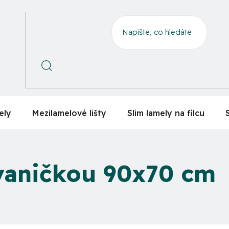
ely
Mezilamelové lišty
Slim lamely na filcu
vaničkou 90x70 cm