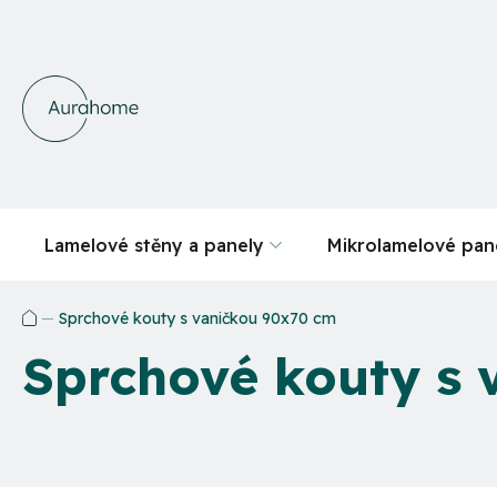
Přejít
na
obsah
Lamelové stěny a panely
Mikrolamelové pan
Sprchové kouty s vaničkou 90x70 cm
Domů
Sprchové kouty s 