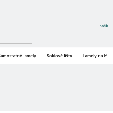
NÁKUPN
KOŠÍK
Samostatné lamely
Soklové lišty
Lamely na MDF