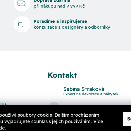
Doprava zdarma
při nákupu nad 9 999 Kč
Poradíme a inspirujeme
konzultace s designéry a odborníky
Kontakt
Sabina Straková
odu
domov
@
aurahome.cz
používá soubory cookie. Dalším procházením
S
 vyjadřujete souhlas s jejich používáním.. Více
de
.