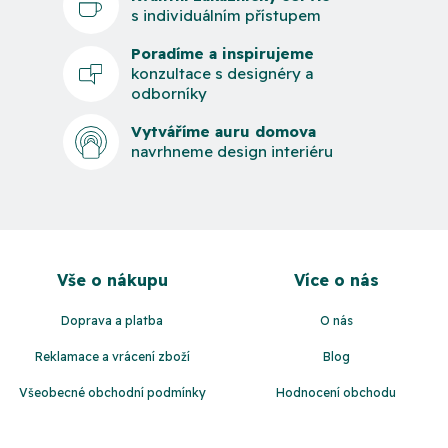
s individuálním přístupem
Poradíme a inspirujeme
konzultace s designéry a
odborníky
Vytváříme auru domova
navrhneme design interiéru
Z
á
Vše o nákupu
Více o nás
p
a
Doprava a platba
O nás
t
Reklamace a vrácení zboží
Blog
í
Všeobecné obchodní podmínky
Hodnocení obchodu