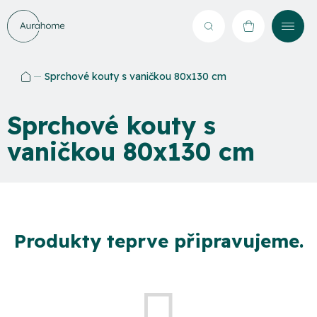
Přejít
na
Hledat
NÁKUPNÍ
obsah
KOŠÍK
Sprchové kouty s vaničkou 80x130 cm
Domů
Sprchové kouty s
vaničkou 80x130 cm
Produkty teprve připravujeme.