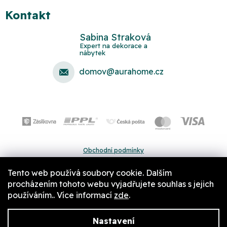
Kontakt
Sabina Straková
domov
@
aurahome.cz
Obchodní podmínky
Ochrana osobních údajů
Tento web používá soubory cookie. Dalším
Pravidla a nastavení cookies
procházením tohoto webu vyjadřujete souhlas s jejich
používáním.. Více informací
zde
.
Nastavení