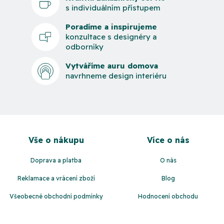
s individuálním přístupem
Poradíme a inspirujeme
konzultace s designéry a
odborníky
Vytváříme auru domova
navrhneme design interiéru
Z
á
Vše o nákupu
Více o nás
p
a
Doprava a platba
O nás
t
Reklamace a vrácení zboží
Blog
í
Všeobecné obchodní podmínky
Hodnocení obchodu