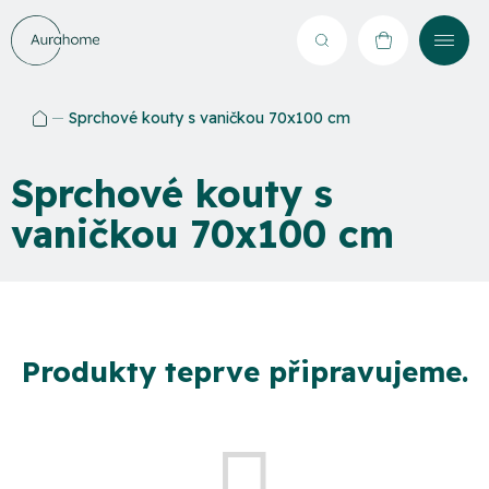
Přejít
na
Hledat
NÁKUPNÍ
obsah
KOŠÍK
Sprchové kouty s vaničkou 70x100 cm
Domů
Sprchové kouty s
vaničkou 70x100 cm
Produkty teprve připravujeme.