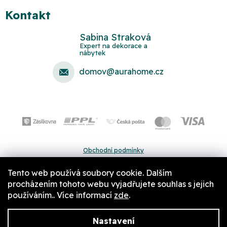
Kontakt
Sabina Straková
domov
@
aurahome.cz
Obchodní podmínky
Ochrana osobních údajů
Tento web používá soubory cookie. Dalším
Pravidla a nastavení cookies
procházením tohoto webu vyjadřujete souhlas s jejich
používáním.. Více informací
zde
.
Nastavení