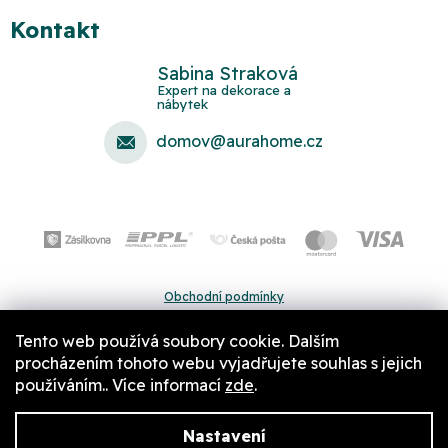
Kontakt
Sabina Straková
domov
@
aurahome.cz
Obchodní podmínky
Ochrana osobních údajů
Tento web používá soubory cookie. Dalším
Pravidla a nastavení cookies
procházením tohoto webu vyjadřujete souhlas s jejich
používáním.. Více informací
zde
.
Nastavení