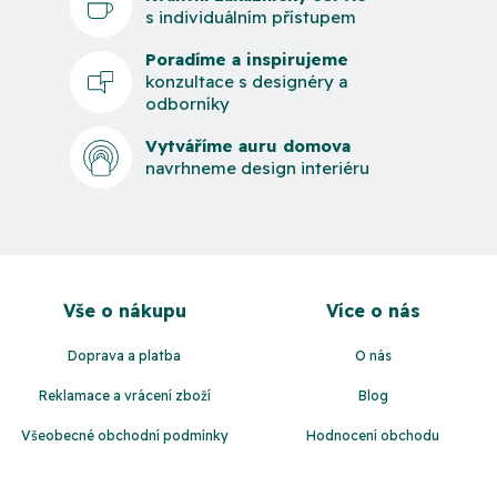
s individuálním přístupem
Poradíme a inspirujeme
konzultace s designéry a
odborníky
Vytváříme auru domova
navrhneme design interiéru
Z
á
Vše o nákupu
Více o nás
p
a
Doprava a platba
O nás
t
Reklamace a vrácení zboží
Blog
í
Všeobecné obchodní podmínky
Hodnocení obchodu