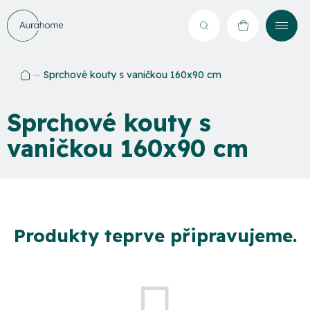
Přejít
na
Hledat
NÁKUPNÍ
obsah
KOŠÍK
Sprchové kouty s vaničkou 160x90 cm
Domů
Sprchové kouty s
vaničkou 160x90 cm
Produkty teprve připravujeme.