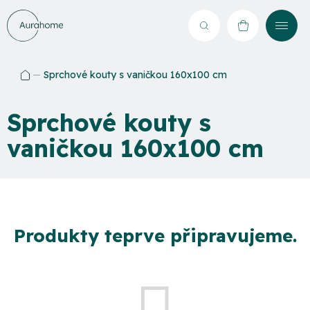
Přejít
na
Hledat
NÁKUPNÍ
obsah
KOŠÍK
Sprchové kouty s vaničkou 160x100 cm
Domů
Sprchové kouty s
vaničkou 160x100 cm
Produkty teprve připravujeme.