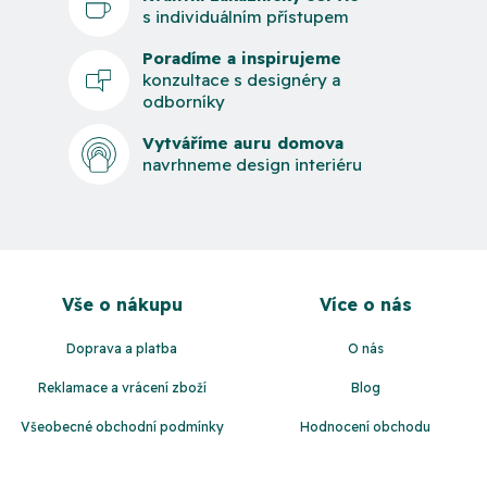
s individuálním přístupem
Poradíme a inspirujeme
konzultace s designéry a
odborníky
Vytváříme auru domova
navrhneme design interiéru
Z
á
Vše o nákupu
Více o nás
p
a
Doprava a platba
O nás
t
Reklamace a vrácení zboží
Blog
í
Všeobecné obchodní podmínky
Hodnocení obchodu