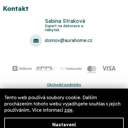
Kontakt
Sabina Straková
domov
@
aurahome.cz
Obchodní podmínky
Ochrana osobních údajů
Tento web používá soubory cookie. Dalším
Pravidla a nastavení cookies
procházením tohoto webu vyjadřujete souhlas s jejich
používáním.. Více informací
zde
.
Nastavení