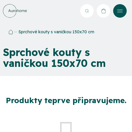
Přejít
na
Hledat
NÁKUPNÍ
obsah
KOŠÍK
Sprchové kouty s vaničkou 150x70 cm
Domů
Sprchové kouty s
vaničkou 150x70 cm
Produkty teprve připravujeme.