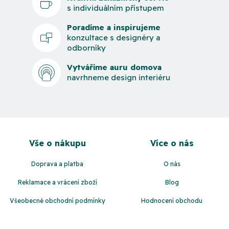
s individuálním přístupem
Poradíme a inspirujeme
konzultace s designéry a
odborníky
Vytváříme auru domova
navrhneme design interiéru
Z
á
Vše o nákupu
Více o nás
p
a
Doprava a platba
O nás
t
Reklamace a vrácení zboží
Blog
í
Všeobecné obchodní podmínky
Hodnocení obchodu