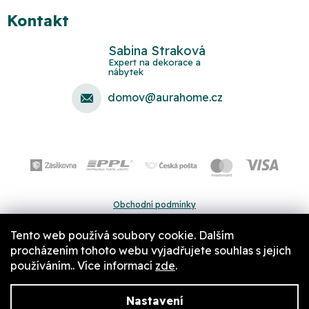
Kontakt
Sabina Straková
domov
@
aurahome.cz
Obchodní podmínky
Ochrana osobních údajů
Tento web používá soubory cookie. Dalším
Pravidla a nastavení cookies
procházením tohoto webu vyjadřujete souhlas s jejich
používáním.. Více informací
zde
.
Nastavení