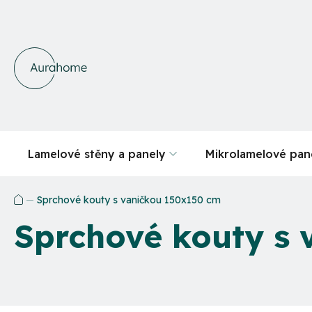
Přejít
na
obsah
Lamelové stěny a panely
Mikrolamelové pan
Sprchové kouty s vaničkou 150x150 cm
Domů
Sprchové kouty s 