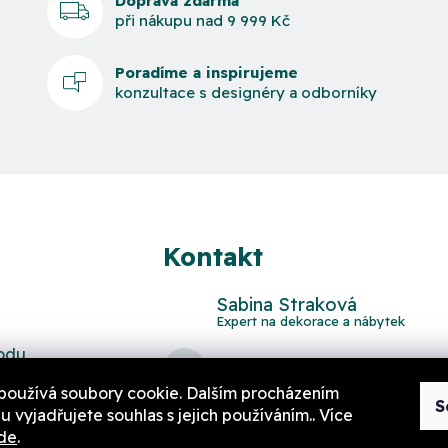
Doprava zdarma
při nákupu nad 9 999 Kč
Poradíme a inspirujeme
konzultace s designéry a odborníky
Kontakt
Sabina Straková
odu
domov
@
aurahome.cz
používá soubory cookie. Dalším procházením
S
 vyjadřujete souhlas s jejich používáním.. Více
de
.