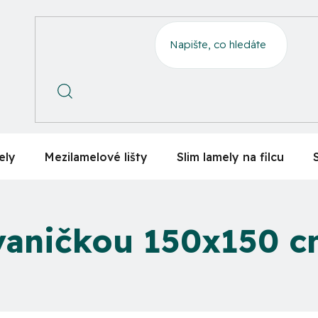
ely
Mezilamelové lišty
Slim lamely na filcu
vaničkou 150x150 