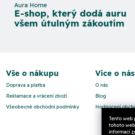
Aura Home
E-shop, který dodá auru
všem útulným zákoutím
Z
á
Vše o nákupu
Více o nás
p
Doprava a platba
O nás
a
Reklamace a vrácení zboží
Blog
t
Všeobecné obchodní podmínky
Hodnocení obch
í
Tento web 
tohoto webu
informací
z