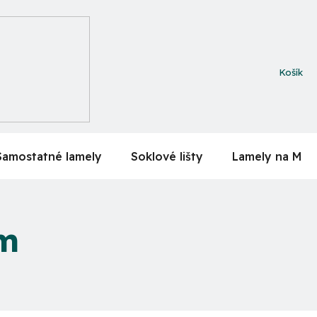
NÁKUPN
KOŠÍK
Samostatné lamely
Soklové lišty
Lamely na MDF
cm