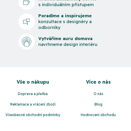
s individuálním přístupem
Poradíme a inspirujeme
konzultace s designéry a
odborníky
Vytváříme auru domova
navrhneme design interiéru
Z
á
Vše o nákupu
Více o nás
p
a
Doprava a platba
O nás
t
Reklamace a vrácení zboží
Blog
í
Všeobecné obchodní podmínky
Hodnocení obchodu