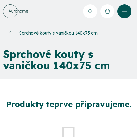
Přejít
na
Hledat
NÁKUPNÍ
obsah
KOŠÍK
Sprchové kouty s vaničkou 140x75 cm
Domů
Sprchové kouty s
vaničkou 140x75 cm
Produkty teprve připravujeme.