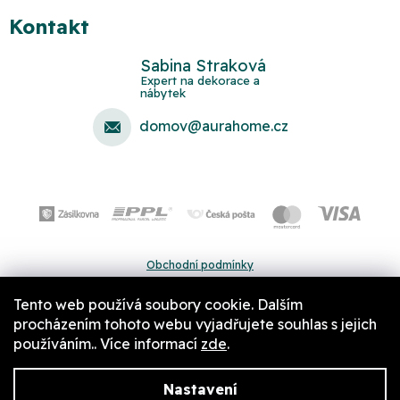
Kontakt
Sabina Straková
domov
@
aurahome.cz
Obchodní podmínky
Ochrana osobních údajů
Tento web používá soubory cookie. Dalším
Pravidla a nastavení cookies
procházením tohoto webu vyjadřujete souhlas s jejich
používáním.. Více informací
zde
.
Nastavení