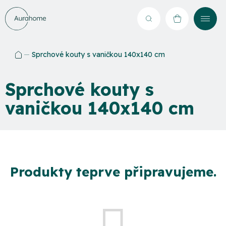
Přejít
na
Hledat
NÁKUPNÍ
obsah
KOŠÍK
Sprchové kouty s vaničkou 140x140 cm
Domů
Sprchové kouty s
vaničkou 140x140 cm
Produkty teprve připravujeme.