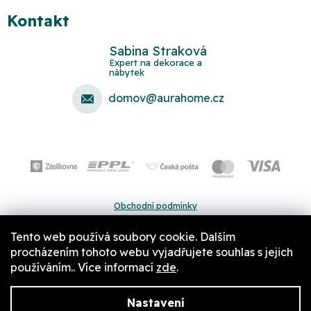
Kontakt
Sabina Straková
domov
@
aurahome.cz
Obchodní podmínky
Ochrana osobních údajů
Tento web používá soubory cookie. Dalším
Pravidla a nastavení cookies
procházením tohoto webu vyjadřujete souhlas s jejich
používáním.. Více informací
zde
.
Nastavení