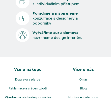
s individuálním přístupem
Poradíme a inspirujeme
konzultace s designéry a
odborníky
Vytváříme auru domova
navrhneme design interiéru
Z
á
Vše o nákupu
Více o nás
p
a
Doprava a platba
O nás
t
Reklamace a vrácení zboží
Blog
í
Všeobecné obchodní podmínky
Hodnocení obchodu