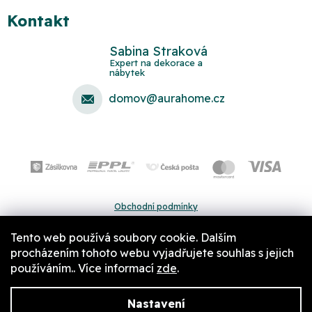
Kontakt
Sabina Straková
domov
@
aurahome.cz
Obchodní podmínky
Ochrana osobních údajů
Tento web používá soubory cookie. Dalším
Pravidla a nastavení cookies
procházením tohoto webu vyjadřujete souhlas s jejich
používáním.. Více informací
zde
.
Nastavení