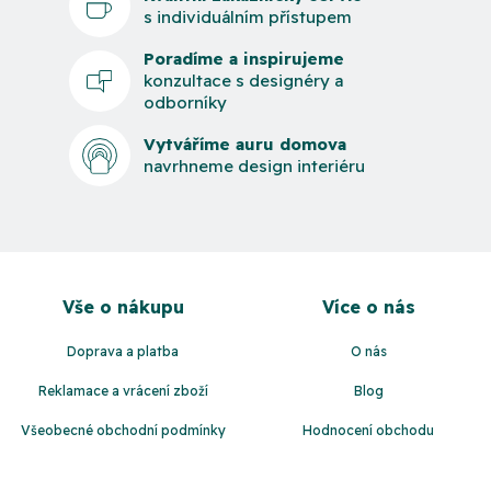
s individuálním přístupem
Poradíme a inspirujeme
konzultace s designéry a
odborníky
Vytváříme auru domova
navrhneme design interiéru
Z
á
Vše o nákupu
Více o nás
p
a
Doprava a platba
O nás
t
Reklamace a vrácení zboží
Blog
í
Všeobecné obchodní podmínky
Hodnocení obchodu