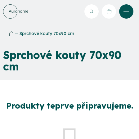
Přejít
na
Hledat
NÁKUPNÍ
obsah
KOŠÍK
Sprchové kouty 70x90 cm
Domů
Sprchové kouty 70x90
cm
Produkty teprve připravujeme.