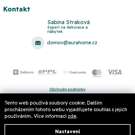
Kontakt
Sabina Straková
domov
@
aurahome.cz
Obchodní podmínky
Ochrana osobních údajů
Tento web používá soubory cookie. Dalším
Pravidla a nastavení cookies
procházením tohoto webu vyjadřujete souhlas s jejich
používáním.. Více informací
zde
.
Nastavení