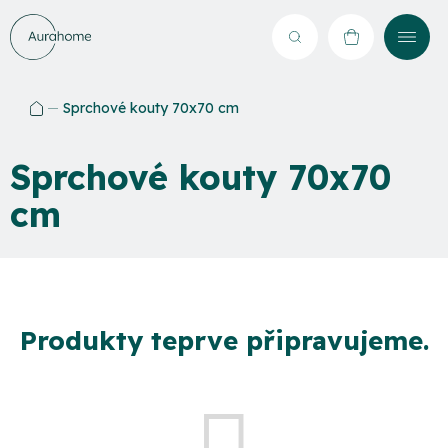
Přejít
na
Hledat
NÁKUPNÍ
obsah
KOŠÍK
Sprchové kouty 70x70 cm
Domů
Sprchové kouty 70x70
cm
Produkty teprve připravujeme.