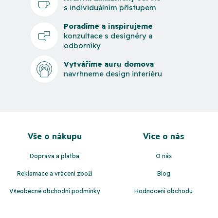
s individuálním přístupem
Poradíme a inspirujeme
konzultace s designéry a
odborníky
Vytváříme auru domova
navrhneme design interiéru
Z
á
Vše o nákupu
Více o nás
p
a
Doprava a platba
O nás
t
Reklamace a vrácení zboží
Blog
í
Všeobecné obchodní podmínky
Hodnocení obchodu