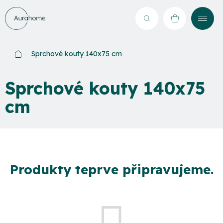
Přejít
na
Hledat
NÁKUPNÍ
obsah
KOŠÍK
Sprchové kouty 140x75 cm
Domů
Sprchové kouty 140x75
cm
Produkty teprve připravujeme.