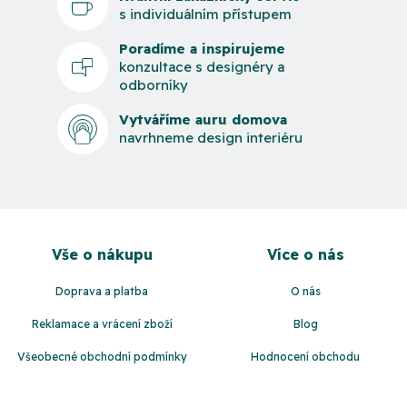
s individuálním přístupem
Poradíme a inspirujeme
konzultace s designéry a
odborníky
Vytváříme auru domova
navrhneme design interiéru
Z
á
Vše o nákupu
Více o nás
p
a
Doprava a platba
O nás
t
Reklamace a vrácení zboží
Blog
í
Všeobecné obchodní podmínky
Hodnocení obchodu