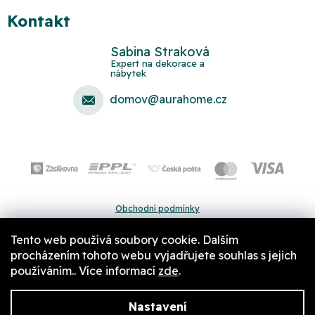
Kontakt
Sabina Straková
domov
@
aurahome.cz
Obchodní podmínky
Ochrana osobních údajů
Tento web používá soubory cookie. Dalším
Pravidla a nastavení cookies
procházením tohoto webu vyjadřujete souhlas s jejich
používáním.. Více informací
zde
.
Nastavení