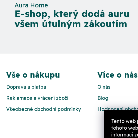
Aura Home
E-shop, který dodá auru
všem útulným zákoutím
Z
á
Vše o nákupu
Více o nás
p
Doprava a platba
O nás
a
Reklamace a vrácení zboží
Blog
t
Všeobecné obchodní podmínky
Hodnocení obch
í
Tento web 
tohoto webu
informací
z