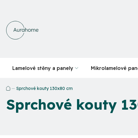
Přejít
na
obsah
Lamelové stěny a panely
Mikrolamelové pan
Sprchové kouty 130x80 cm
Domů
Sprchové kouty 1