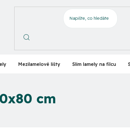
ely
Mezilamelové lišty
Slim lamely na filcu
30x80 cm