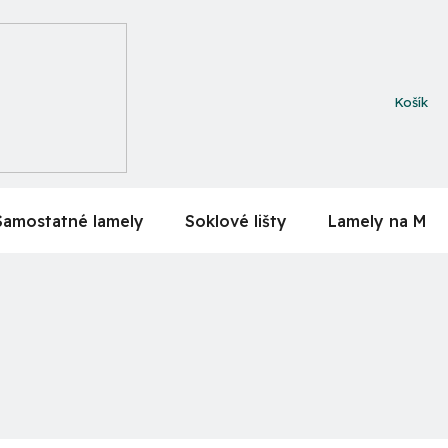
NÁKUPN
KOŠÍK
Samostatné lamely
Soklové lišty
Lamely na MDF