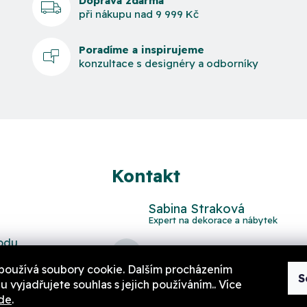
Doprava zdarma
při nákupu nad 9 999 Kč
Poradíme a inspirujeme
konzultace s designéry a odborníky
Kontakt
Sabina Straková
odu
domov
@
aurahome.cz
používá soubory cookie. Dalším procházením
S
 vyjadřujete souhlas s jejich používáním.. Více
de
.