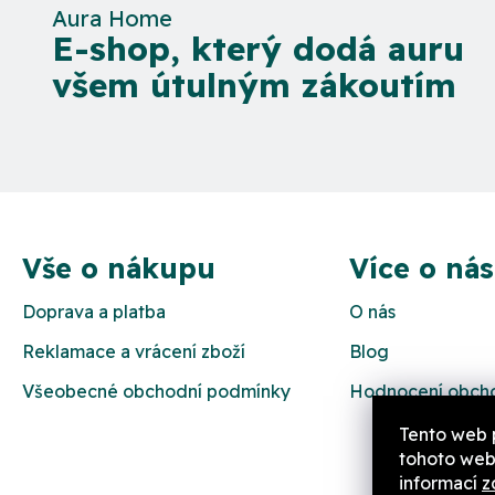
Aura Home
E-shop, který dodá auru
všem útulným zákoutím
Z
á
Vše o nákupu
Více o nás
p
Doprava a platba
O nás
a
Reklamace a vrácení zboží
Blog
t
Všeobecné obchodní podmínky
Hodnocení obch
í
Tento web 
tohoto webu
informací
z