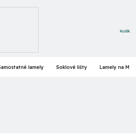
NÁKUPN
KOŠÍK
Samostatné lamely
Soklové lišty
Lamely na MDF