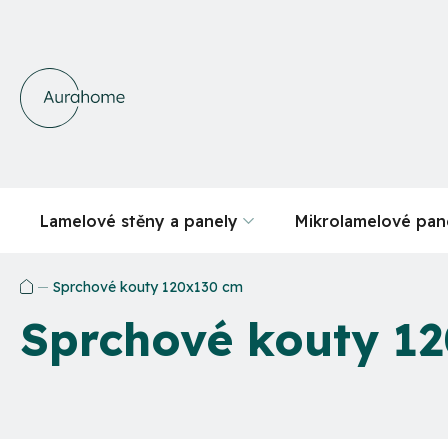
Přejít
na
obsah
Lamelové stěny a panely
Mikrolamelové pan
Sprchové kouty 120x130 cm
Domů
Sprchové kouty 1