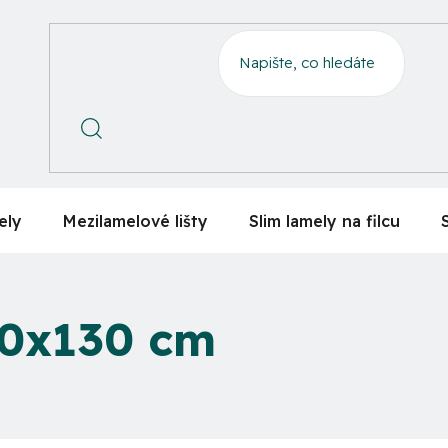
ely
Mezilamelové lišty
Slim lamely na filcu
20x130 cm