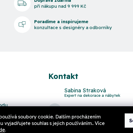
Doprava zdarma
při nákupu nad 9 999 Kč
Poradíme a inspirujeme
konzultace s designéry a odborníky
Kontakt
Sabina Straková
odu
domov
@
aurahome.cz
používá soubory cookie. Dalším procházením
S
 vyjadřujete souhlas s jejich používáním.. Více
de
.