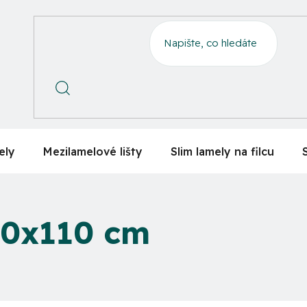
ely
Mezilamelové lišty
Slim lamely na filcu
00x110 cm