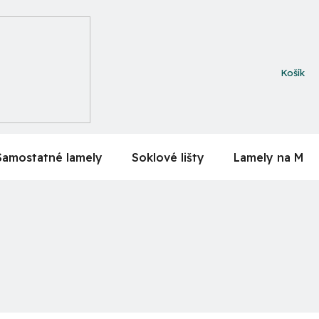
NÁKUPN
KOŠÍK
Samostatné lamely
Soklové lišty
Lamely na MDF