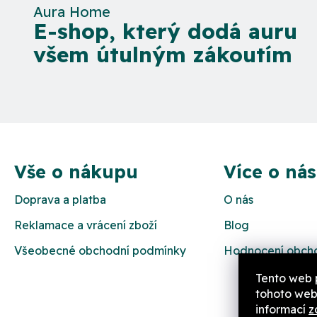
Aura Home
E-shop, který dodá auru
všem útulným zákoutím
Z
á
Vše o nákupu
Více o nás
p
Doprava a platba
O nás
a
Reklamace a vrácení zboží
Blog
t
Všeobecné obchodní podmínky
Hodnocení obch
í
Tento web 
tohoto webu
informací
z