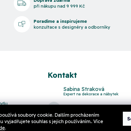
Doprava zdarma
při nákupu nad 9 999 Kč
Poradíme a inspirujeme
konzultace s designéry a odborníky
Kontakt
Sabina Straková
odu
domov
@
aurahome.cz
používá soubory cookie. Dalším procházením
S
 vyjadřujete souhlas s jejich používáním.. Více
de
.