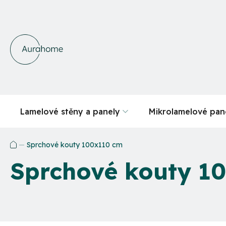
Přejít
na
obsah
Lamelové stěny a panely
Mikrolamelové pan
Sprchové kouty 100x110 cm
Domů
Sprchové kouty 1