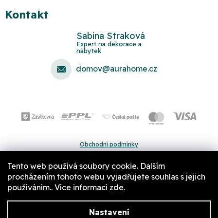
Kontakt
Sabina Straková
domov
@
aurahome.cz
Obchodní podmínky
Ochrana osobních údajů
Tento web používá soubory cookie. Dalším
Pravidla a nastavení cookies
procházením tohoto webu vyjadřujete souhlas s jejich
používáním.. Více informací
zde
.
Nastavení