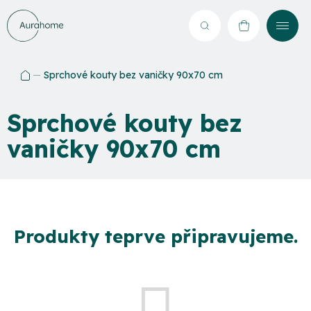
Přejít
na
Hledat
NÁKUPNÍ
obsah
KOŠÍK
Sprchové kouty bez vaničky 90x70 cm
Domů
Sprchové kouty bez
vaničky 90x70 cm
Produkty teprve připravujeme.