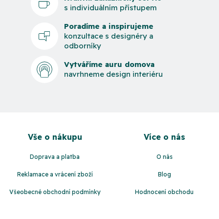
s individuálním přístupem
Poradíme a inspirujeme
konzultace s designéry a
odborníky
Vytváříme auru domova
navrhneme design interiéru
Z
á
Vše o nákupu
Více o nás
p
a
Doprava a platba
O nás
t
Reklamace a vrácení zboží
Blog
í
Všeobecné obchodní podmínky
Hodnocení obchodu