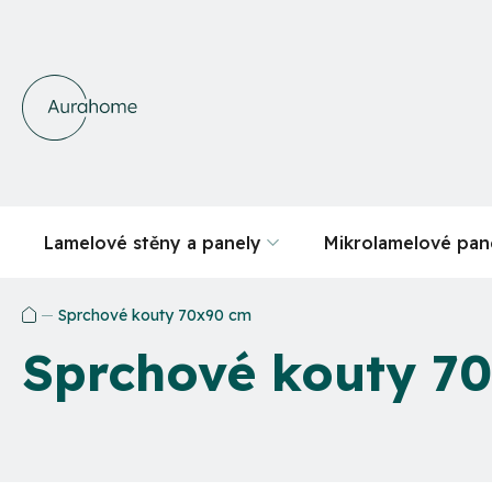
Přejít
na
obsah
Lamelové stěny a panely
Mikrolamelové pan
Sprchové kouty 70x90 cm
Domů
Sprchové kouty 7