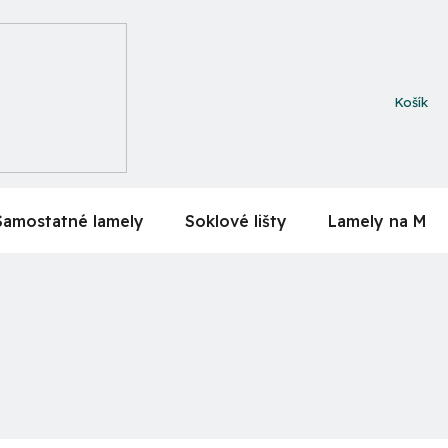
NÁKUPN
KOŠÍK
Samostatné lamely
Soklové lišty
Lamely na MDF