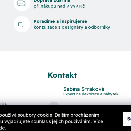
Doprava zdarma
při nákupu nad 9 999 Kč
Poradíme a inspirujeme
konzultace s designéry a odborníky
Kontakt
Sabina Straková
odu
domov
@
aurahome.cz
používá soubory cookie. Dalším procházením
S
 vyjadřujete souhlas s jejich používáním.. Více
de
.