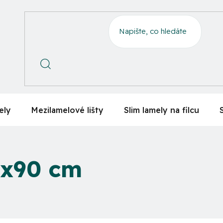
ely
Mezilamelové lišty
Slim lamely na filcu
0x90 cm