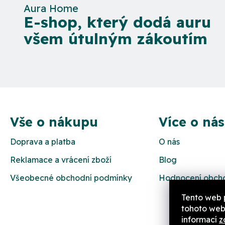
Aura Home
E-shop, který dodá auru
všem útulným zákoutím
Z
á
Vše o nákupu
Více o nás
p
Doprava a platba
O nás
a
Reklamace a vrácení zboží
Blog
t
Všeobecné obchodní podmínky
Hodnocení obch
í
Tento web 
tohoto webu
informací
z