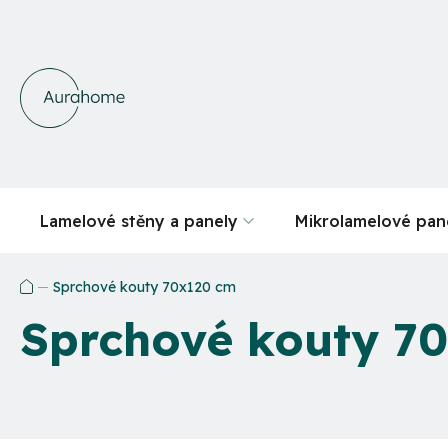
Přejít
na
obsah
Lamelové stěny a panely
Mikrolamelové pan
Sprchové kouty 70x120 cm
Domů
Sprchové kouty 7