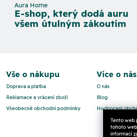
Aura Home
E-shop, který dodá auru
všem útulným zákoutím
Z
á
Vše o nákupu
Více o nás
p
Doprava a platba
O nás
a
Reklamace a vrácení zboží
Blog
t
Všeobecné obchodní podmínky
Hodnocení obch
í
Tento web 
tohoto webu
informací
z