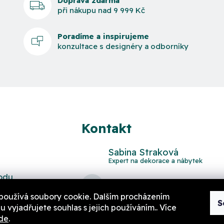
Doprava zdarma
při nákupu nad 9 999 Kč
Poradíme a inspirujeme
konzultace s designéry a odborníky
Kontakt
Sabina Straková
odu
domov
@
aurahome.cz
používá soubory cookie. Dalším procházením
S
 vyjadřujete souhlas s jejich používáním.. Více
de
.