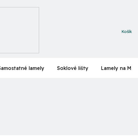
NÁKUPN
KOŠÍK
Samostatné lamely
Soklové lišty
Lamely na MDF