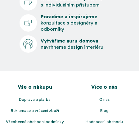
s individuálním přístupem
Poradíme a inspirujeme
konzultace s designéry a
odborníky
Vytváříme auru domova
navrhneme design interiéru
Z
á
Vše o nákupu
Více o nás
p
a
Doprava a platba
O nás
t
Reklamace a vrácení zboží
Blog
í
Všeobecné obchodní podmínky
Hodnocení obchodu