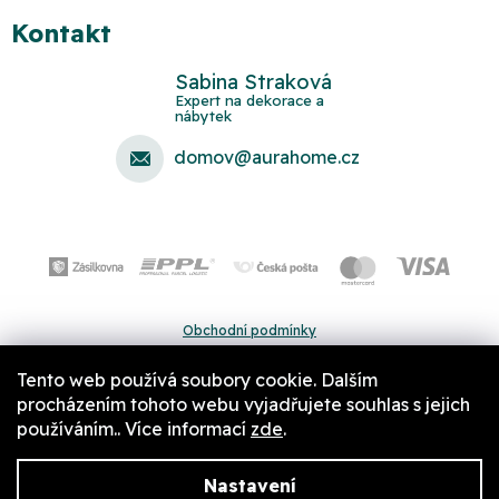
Kontakt
Sabina Straková
domov
@
aurahome.cz
Obchodní podmínky
Ochrana osobních údajů
Tento web používá soubory cookie. Dalším
Pravidla a nastavení cookies
procházením tohoto webu vyjadřujete souhlas s jejich
používáním.. Více informací
zde
.
Nastavení