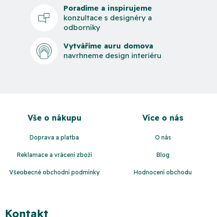
Poradíme a inspirujeme
konzultace s designéry a
odborníky
Vytváříme auru domova
navrhneme design interiéru
Z
á
Vše o nákupu
Více o nás
p
a
Doprava a platba
O nás
t
Reklamace a vrácení zboží
Blog
í
Všeobecné obchodní podmínky
Hodnocení obchodu
Kontakt