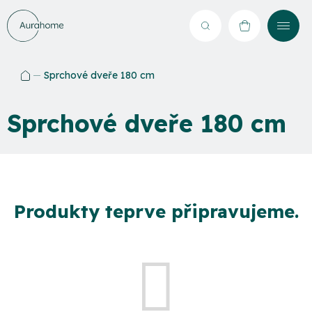
Přejít
na
Hledat
NÁKUPNÍ
obsah
KOŠÍK
Sprchové dveře 180 cm
Domů
Sprchové dveře 180 cm
Produkty teprve připravujeme.