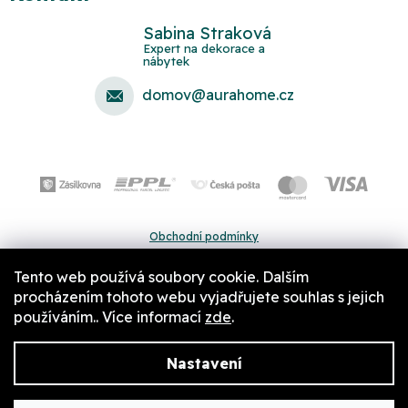
Sabina Straková
domov
@
aurahome.cz
Obchodní podmínky
Ochrana osobních údajů
Tento web používá soubory cookie. Dalším
Pravidla a nastavení cookies
procházením tohoto webu vyjadřujete souhlas s jejich
používáním.. Více informací
zde
.
Nastavení
Copyright 2026
Aurahome.cz
. Všechna práva vyhrazena.