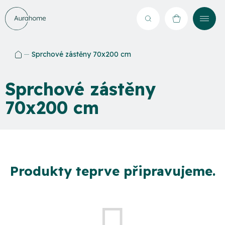
Přejít
na
Hledat
NÁKUPNÍ
obsah
KOŠÍK
Sprchové zástěny 70x200 cm
Domů
Sprchové zástěny
70x200 cm
Produkty teprve připravujeme.