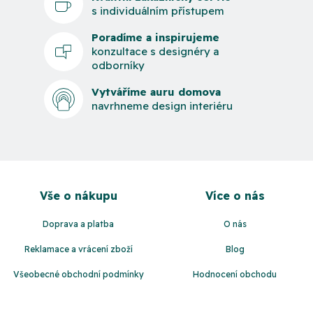
s individuálním přístupem
Poradíme a inspirujeme
konzultace s designéry a
odborníky
Vytváříme auru domova
navrhneme design interiéru
Z
á
Vše o nákupu
Více o nás
p
a
Doprava a platba
O nás
t
Reklamace a vrácení zboží
Blog
í
Všeobecné obchodní podmínky
Hodnocení obchodu