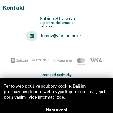
Kontakt
Sabina Straková
domov
@
aurahome.cz
Obchodní podmínky
Ochrana osobních údajů
Tento web používá soubory cookie. Dalším
Pravidla a nastavení cookies
procházením tohoto webu vyjadřujete souhlas s jejich
používáním.. Více informací
zde
.
Nastavení