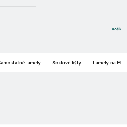
NÁKUPN
KOŠÍK
Samostatné lamely
Soklové lišty
Lamely na MDF