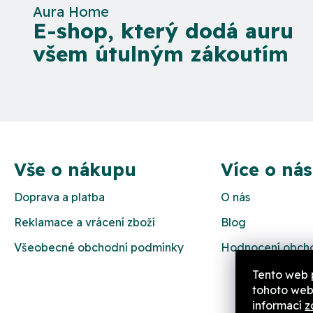
Aura Home
E-shop, který dodá auru
všem útulným zákoutím
Z
á
Vše o nákupu
Více o nás
p
Doprava a platba
O nás
a
Reklamace a vrácení zboží
Blog
t
Všeobecné obchodní podmínky
Hodnocení obch
í
Tento web 
tohoto webu
informací
z