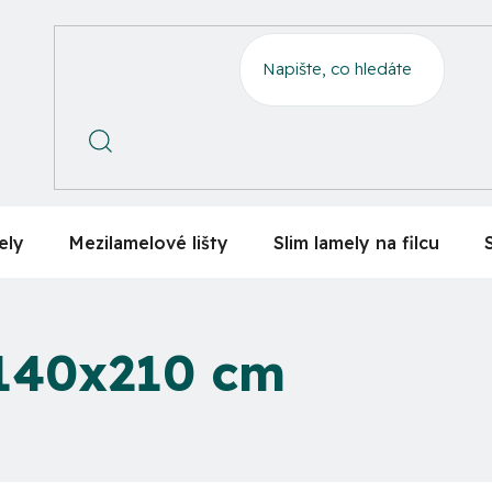
ely
Mezilamelové lišty
Slim lamely na filcu
 140x210 cm