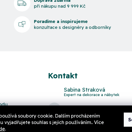
Doprava zdarma
při nákupu nad 9 999 Kč
Poradíme a inspirujeme
konzultace s designéry a odborníky
Kontakt
Sabina Straková
odu
domov
@
aurahome.cz
používá soubory cookie. Dalším procházením
S
 vyjadřujete souhlas s jejich používáním.. Více
de
.