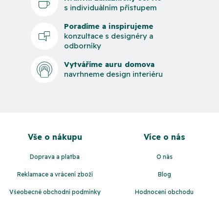
s individuálním přístupem
Poradíme a inspirujeme
konzultace s designéry a
odborníky
Vytváříme auru domova
navrhneme design interiéru
Z
á
Vše o nákupu
Více o nás
p
a
Doprava a platba
O nás
t
Reklamace a vrácení zboží
Blog
í
Všeobecné obchodní podmínky
Hodnocení obchodu