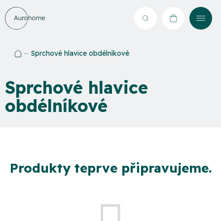
Přejít
na
Hledat
NÁKUPNÍ
obsah
KOŠÍK
Sprchové hlavice obdélníkové
Domů
Sprchové hlavice
obdélníkové
Produkty teprve připravujeme.