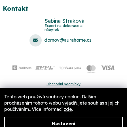
Kontakt
Sabina Straková
domov
@
aurahome.cz
Obchodní podmínky
Ochrana osobních údajů
Tento web používá soubory cookie. Dalším
Pravidla a nastavení cookies
procházením tohoto webu vyjadřujete souhlas s jejich
používáním.. Více informací
zde
.
Nastavení