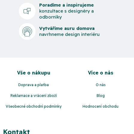
Poradíme a inspirujeme
konzultace s designéry a
odborníky
Vytváříme auru domova
navrhneme design interiéru
Z
á
Vše o nákupu
Více o nás
p
a
Doprava a platba
O nás
t
Reklamace a vrácení zboží
Blog
í
Všeobecné obchodní podmínky
Hodnocení obchodu
Kontakt