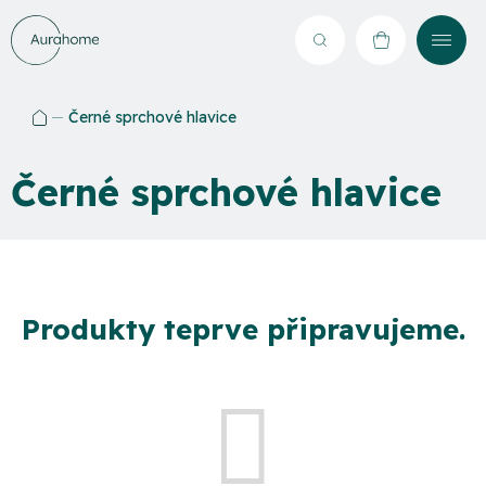
Přejít
na
Hledat
NÁKUPNÍ
obsah
KOŠÍK
Černé sprchové hlavice
Domů
Černé sprchové hlavice
Produkty teprve připravujeme.