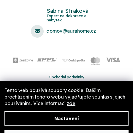
Sabina Straková
domov
@
aurahome.cz
Obchodní podmínky
Ochrana osobních údajů
Tento web používá soubory cookie. Dalším
Pravidla a nastavení cookies
procházením tohoto webu vyjadřujete souhlas s jejich
používáním.. Více informací
zde
.
Nastavení
Copyright 2026
Aurahome.cz
. Všechna práva vyhrazena.