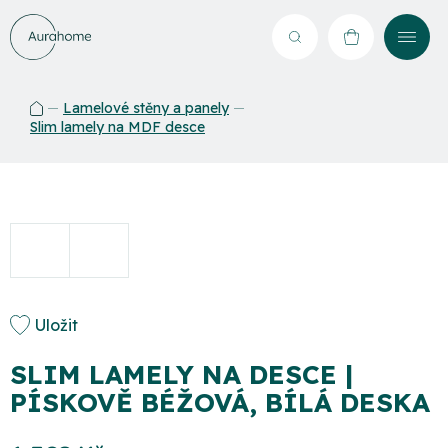
Přejít
na
Hledat
NÁKUPNÍ
obsah
KOŠÍK
Lamelové stěny a panely
Domů
Slim lamely na MDF desce
Uložit
SLIM LAMELY NA DESCE |
PÍSKOVĚ BÉŽOVÁ, BÍLÁ DESKA