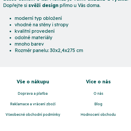
Dopřejte si
svěží design
přímo u Vás doma.
moderní typ obložení
vhodné na stěny i stropy
kvalitní provedení
odolné materiály
mnoho barev
Rozměr panelu: 30x2,4x275 cm
Z
á
Vše o nákupu
Více o nás
p
a
Doprava a platba
O nás
t
Reklamace a vrácení zboží
Blog
í
Všeobecné obchodní podmínky
Hodnocení obchodu