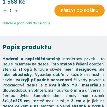
1 568 Kč
Měrná cena:
Skladem (doručení do 14 dnů)
Moderní a nepřehlédnutelný
interiérový prvek - to
jsou slim lamely na desce. Toto
stylové řešení
obložení
stěn či stropů
funguje skvěle nejen
designově
, ale
také
akusticky
. Vypadají dobře v každé místnosti a
navíc i
zakryjí případné nerovnosti
či vady povrchu.
Podkladová deska je
z kvalitního MDF materiálu
s
dlouhodobou životností, má tloušťku
6 mm
a univerzální
černou dýhu. Samotné slim lamely mají rozměr
3x1,8x275 cm
, rozteč mezi nimi je
2 cm
a je jich na
desce celkem
6 ks
. Montáž je velmi
snadná a rychlá
.