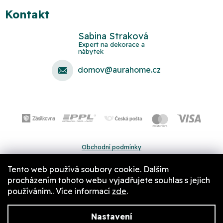
Kontakt
Sabina Straková
domov
@
aurahome.cz
Obchodní podmínky
Ochrana osobních údajů
Tento web používá soubory cookie. Dalším
Pravidla a nastavení cookies
procházením tohoto webu vyjadřujete souhlas s jejich
používáním.. Více informací
zde
.
Nastavení