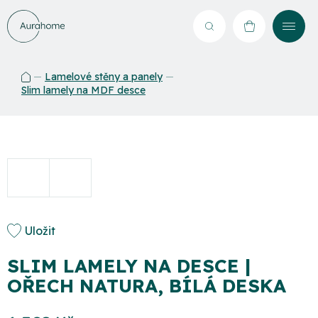
Přejít
na
Hledat
NÁKUPNÍ
obsah
KOŠÍK
Lamelové stěny a panely
Domů
Slim lamely na MDF desce
Uložit
SLIM LAMELY NA DESCE |
OŘECH NATURA, BÍLÁ DESKA