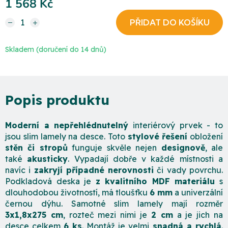
1 568 Kč
Měrná cena:
Skladem (doručení do 14 dnů)
Moderní a nepřehlédnutelný
interiérový prvek - to
jsou slim lamely na desce. Toto
stylové řešení
obložení
stěn či stropů
funguje skvěle nejen
designově
, ale
také
akusticky
. Vypadají dobře v každé místnosti a
navíc i
zakryjí případné nerovnosti
či vady povrchu.
Podkladová deska je
z kvalitního MDF materiálu
s
dlouhodobou životností, má tloušťku
6 mm
a univerzální
černou dýhu. Samotné slim lamely mají rozměr
3x1,8x275 cm
, rozteč mezi nimi je
2 cm
a je jich na
desce celkem
6 ks
. Montáž je velmi
snadná a rychlá
.