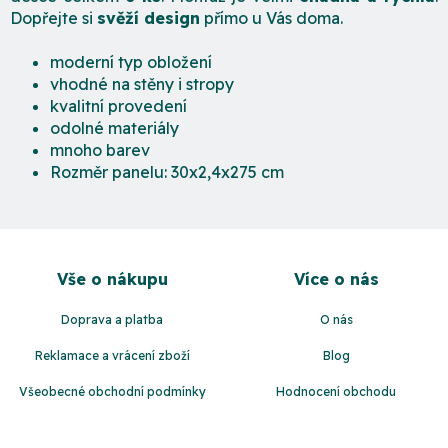
Dopřejte si
svěží design
přímo u Vás doma.
moderní typ obložení
vhodné na stěny i stropy
kvalitní provedení
odolné materiály
mnoho barev
Rozměr panelu: 30x2,4x275 cm
Z
á
Vše o nákupu
Více o nás
p
a
Doprava a platba
O nás
t
Reklamace a vrácení zboží
Blog
í
Všeobecné obchodní podmínky
Hodnocení obchodu