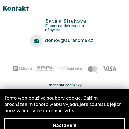
Kontakt
Sabina Straková
domov
@
aurahome.cz
Obchodní podmínky
Ochrana osobních údajů
Tento web používá soubory cookie. Dalším
Pravidla a nastavení cookies
procházením tohoto webu vyjadřujete souhlas s jejich
používáním.. Více informací
zde
.
Nastavení