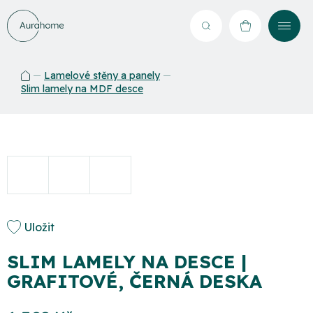
Přejít
na
Hledat
NÁKUPNÍ
obsah
KOŠÍK
Lamelové stěny a panely
Domů
Slim lamely na MDF desce
Uložit
SLIM LAMELY NA DESCE |
GRAFITOVÉ, ČERNÁ DESKA