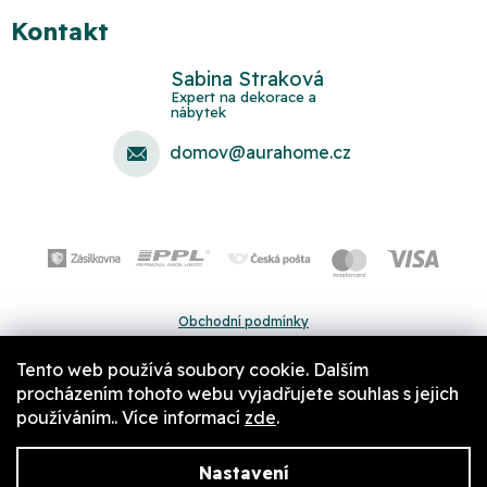
Kontakt
Sabina Straková
domov
@
aurahome.cz
Obchodní podmínky
Ochrana osobních údajů
Tento web používá soubory cookie. Dalším
Pravidla a nastavení cookies
procházením tohoto webu vyjadřujete souhlas s jejich
používáním.. Více informací
zde
.
Nastavení