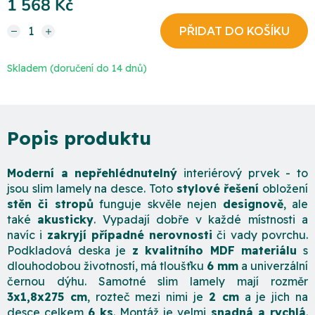
1 568 Kč
Měrná cena:
Skladem (doručení do 14 dnů)
Moderní a nepřehlédnutelný
interiérový prvek - to
jsou slim lamely na desce. Toto
stylové řešení
obložení
stěn či stropů
funguje skvěle nejen
designově
, ale
také
akusticky
. Vypadají dobře v každé místnosti a
navíc i
zakryjí případné nerovnosti
či vady povrchu.
Podkladová deska je
z kvalitního MDF materiálu
s
dlouhodobou životností, má tloušťku
6 mm
a univerzální
černou dýhu. Samotné slim lamely mají rozměr
3x1,8x275 cm
, rozteč mezi nimi je
2 cm
a je jich na
desce celkem
6 ks
. Montáž je velmi
snadná a rychlá
.