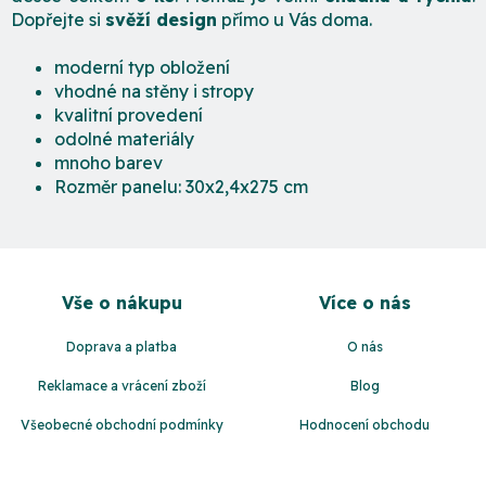
Dopřejte si
svěží design
přímo u Vás doma.
moderní typ obložení
vhodné na stěny i stropy
kvalitní provedení
odolné materiály
mnoho barev
Rozměr panelu: 30x2,4x275 cm
Z
á
Vše o nákupu
Více o nás
p
a
Doprava a platba
O nás
t
Reklamace a vrácení zboží
Blog
í
Všeobecné obchodní podmínky
Hodnocení obchodu