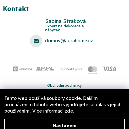
Kontakt
Sabina Straková
domov
@
aurahome.cz
Obchodní podmínky
Ochrana osobních údajů
Tento web používá soubory cookie. Dalším
Pravidla a nastavení cookies
procházením tohoto webu vyjadřujete souhlas s jejich
používáním.. Více informací
zde
.
Nastavení