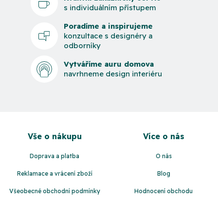
s individuálním přístupem
Poradíme a inspirujeme
konzultace s designéry a
odborníky
Vytváříme auru domova
navrhneme design interiéru
Z
á
Vše o nákupu
Více o nás
p
a
Doprava a platba
O nás
t
Reklamace a vrácení zboží
Blog
í
Všeobecné obchodní podmínky
Hodnocení obchodu