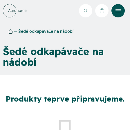
Přejít
na
Hledat
NÁKUPNÍ
obsah
KOŠÍK
Šedé odkapávače na nádobí
Domů
Šedé odkapávače na
nádobí
Produkty teprve připravujeme.