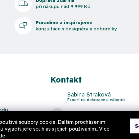
Doprava zdarma
při nákupu nad 9 999 Kč
Poradíme a inspirujeme
konzultace s designéry a odborníky
Kontakt
Sabina Straková
odu
domov
@
aurahome.cz
používá soubory cookie. Dalším procházením
S
 vyjadřujete souhlas s jejich používáním.. Více
de
.