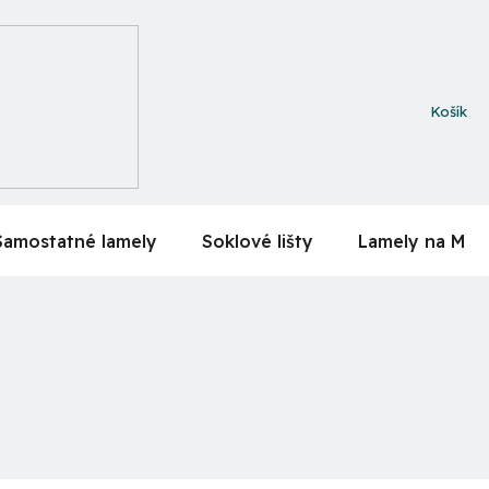
NÁKUPN
KOŠÍK
Samostatné lamely
Soklové lišty
Lamely na MDF