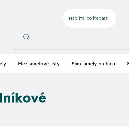
ely
Mezilamelové lišty
Slim lamely na filcu
lníkové