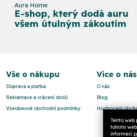
Aura Home
E-shop, který dodá auru
všem útulným zákoutím
Z
á
Vše o nákupu
Více o nás
p
Doprava a platba
O nás
a
Reklamace a vrácení zboží
Blog
t
Všeobecné obchodní podmínky
Hodnocení obch
í
Tento web 
tohoto webu
informací
z