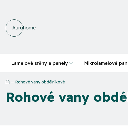
Přejít
na
obsah
Lamelové stěny a panely
Mikrolamelové pan
Rohové vany obdélníkové
Domů
Rohové vany obdé