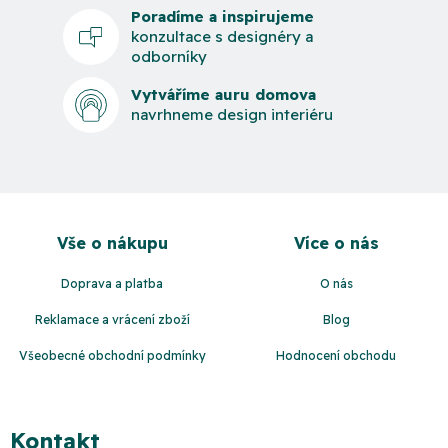
Poradíme a inspirujeme
konzultace s designéry a
odborníky
Vytváříme auru domova
navrhneme design interiéru
Z
á
Vše o nákupu
Více o nás
p
a
Doprava a platba
O nás
t
Reklamace a vrácení zboží
Blog
í
Všeobecné obchodní podmínky
Hodnocení obchodu
Kontakt