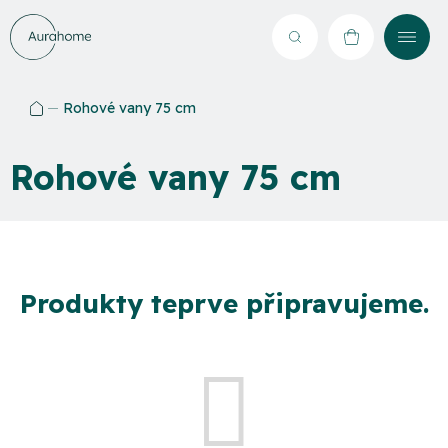
Přejít
na
Hledat
NÁKUPNÍ
obsah
KOŠÍK
Rohové vany 75 cm
Domů
Rohové vany 75 cm
Produkty teprve připravujeme.