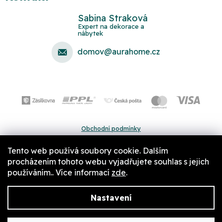
Sabina Straková
domov
@
aurahome.cz
Obchodní podmínky
Ochrana osobních údajů
Tento web používá soubory cookie. Dalším
Pravidla a nastavení cookies
procházením tohoto webu vyjadřujete souhlas s jejich
používáním.. Více informací
zde
.
Nastavení
Copyright 2026
Aurahome.cz
. Všechna práva vyhrazena.