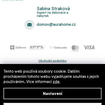
Sabina Straková
domov
@
aurahome.cz
Obchodní podmínky
Ochrana osobních údajů
Tento web používá soubory cookie. Dalším
Pravidla a nastavení cookies
procházením tohoto webu vyjadřujete souhlas s jejich
používáním.. Více informací
zde
.
Nastavení
Copyright 2026
Aurahome.cz
. Všechna práva vyhrazena.