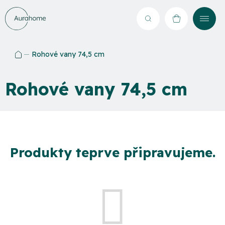
Přejít
na
Hledat
NÁKUPNÍ
obsah
KOŠÍK
Rohové vany 74,5 cm
Domů
Rohové vany 74,5 cm
Produkty teprve připravujeme.