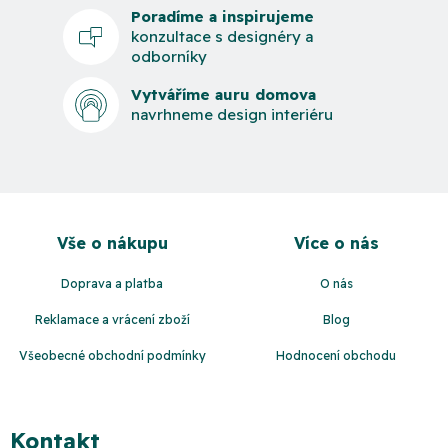
Poradíme a inspirujeme
konzultace s designéry a
odborníky
Vytváříme auru domova
navrhneme design interiéru
Z
á
Vše o nákupu
Více o nás
p
a
Doprava a platba
O nás
t
Reklamace a vrácení zboží
Blog
í
Všeobecné obchodní podmínky
Hodnocení obchodu
Kontakt