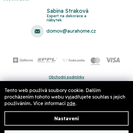
Sabina Straková
domov
@
aurahome.cz
Obchodní podmínky
Ochrana osobních údajů
Tento web používá soubory cookie. Dalším
Pravidla a nastavení cookies
procházením tohoto webu vyjadřujete souhlas s jejich
používáním.. Více informací
zde
.
Nastavení
Copyright 2026
Aurahome.cz
. Všechna práva vyhrazena.