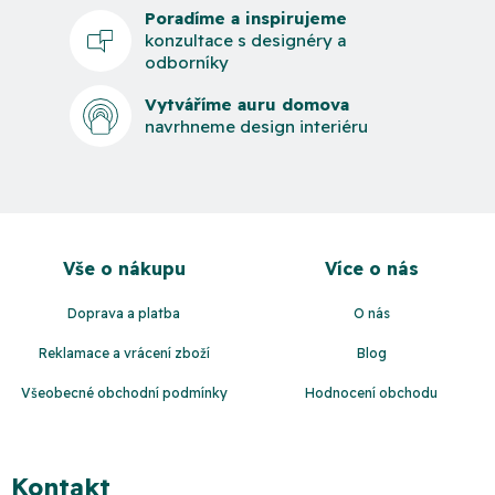
Poradíme a inspirujeme
konzultace s designéry a
odborníky
Vytváříme auru domova
navrhneme design interiéru
Z
á
Vše o nákupu
Více o nás
p
a
Doprava a platba
O nás
t
Reklamace a vrácení zboží
Blog
í
Všeobecné obchodní podmínky
Hodnocení obchodu
Kontakt