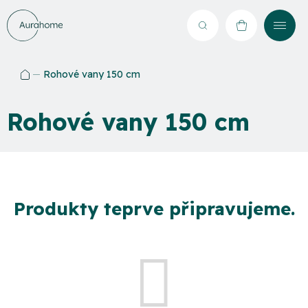
Přejít
na
Hledat
NÁKUPNÍ
obsah
KOŠÍK
Rohové vany 150 cm
Domů
Rohové vany 150 cm
Produkty teprve připravujeme.