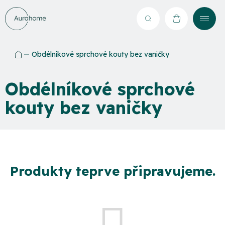
Přejít
na
Hledat
NÁKUPNÍ
obsah
KOŠÍK
Obdélníkové sprchové kouty bez vaničky
Domů
Obdélníkové sprchové
kouty bez vaničky
Produkty teprve připravujeme.