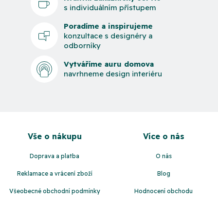
s individuálním přístupem
Poradíme a inspirujeme
konzultace s designéry a
odborníky
Vytváříme auru domova
navrhneme design interiéru
Z
á
Vše o nákupu
Více o nás
p
a
Doprava a platba
O nás
t
Reklamace a vrácení zboží
Blog
í
Všeobecné obchodní podmínky
Hodnocení obchodu