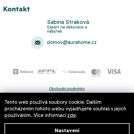
Kontakt
Sabina Straková
domov
@
aurahome.cz
Obchodní podmínky
Ochrana osobních údajů
Tento web používá soubory cookie. Dalším
Pravidla a nastavení cookies
procházením tohoto webu vyjadřujete souhlas s jejich
používáním.. Více informací
zde
.
Nastavení