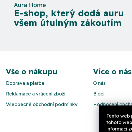
Aura Home
E-shop, který dodá auru
všem útulným zákoutím
Z
á
Vše o nákupu
Více o nás
p
Doprava a platba
O nás
a
Reklamace a vrácení zboží
Blog
t
Všeobecné obchodní podmínky
Hodnocení obch
í
Tento web 
tohoto webu
informací
z