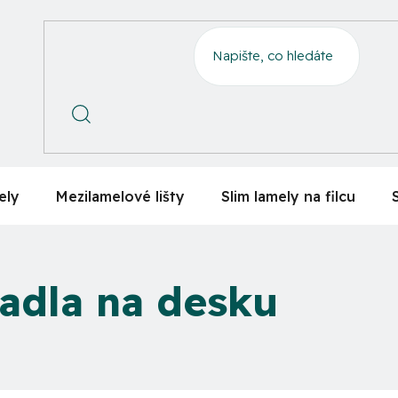
ely
Mezilamelové lišty
Slim lamely na filcu
adla na desku