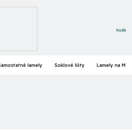
NÁKUPN
KOŠÍK
Samostatné lamely
Soklové lišty
Lamely na MDF