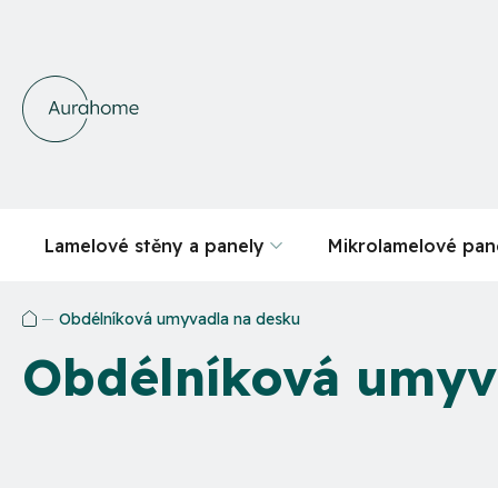
Přejít
na
obsah
Lamelové stěny a panely
Mikrolamelové pan
Obdélníková umyvadla na desku
Domů
Obdélníková umyv