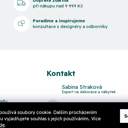
Doprava zdarma
při nákupu nad 9 999 Kč
Poradíme a inspirujeme
konzultace s designéry a odborníky
Kontakt
Sabina Straková
odu
domov
@
aurahome.cz
používá soubory cookie. Dalším procházením
S
 vyjadřujete souhlas s jejich používáním.. Více
de
.