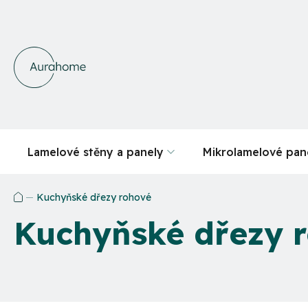
Přejít
na
obsah
Lamelové stěny a panely
Mikrolamelové pan
Kuchyňské dřezy rohové
Domů
Kuchyňské dřezy 