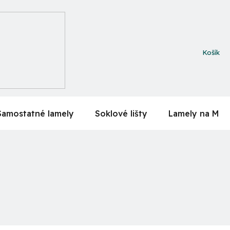
NÁKUPN
KOŠÍK
Samostatné lamely
Soklové lišty
Lamely na MDF