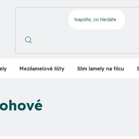
ely
Mezilamelové lišty
Slim lamely na filcu
rohové