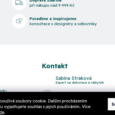
Doprava zdarma
při nákupu nad 9 999 Kč
Poradíme a inspirujeme
konzultace s designéry a odborníky
Kontakt
Sabina Straková
odu
domov
@
aurahome.cz
používá soubory cookie. Dalším procházením
S
 vyjadřujete souhlas s jejich používáním.. Více
de
.