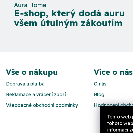
Aura Home
E-shop, který dodá auru
všem útulným zákoutím
Z
á
Vše o nákupu
Více o nás
p
Doprava a platba
O nás
a
Reklamace a vrácení zboží
Blog
t
Všeobecné obchodní podmínky
Hodnocení obch
í
Tento web 
tohoto webu
informací
z